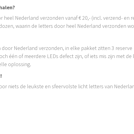
 halen?
r heel Nederland verzonden vanaf € 20,- (incl. verzend- en 
nddozen, waarin de letters door heel Nederland verzonden w
 door Nederland verzonden, in elke pakket zitten 3 reserve
ch één of meerdere LEDs defect zijn, of iets mis zijn met de
lle oplossing.
n!
 voor niets de leukste en sfeervolste licht letters van Nederl