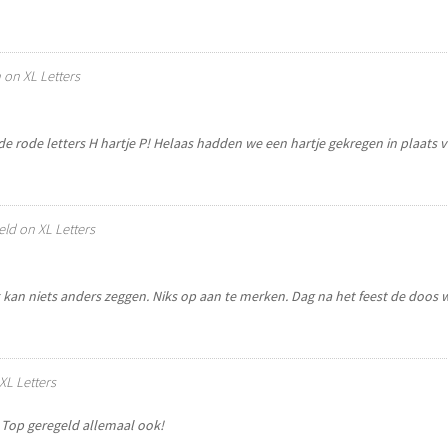
n
on
XL Letters
e rode letters H hartje P! Helaas hadden we een hartje gekregen in plaats van
eld
on
XL Letters
k kan niets anders zeggen. Niks op aan te merken. Dag na het feest de doos w
XL Letters
 Top geregeld allemaal ook!