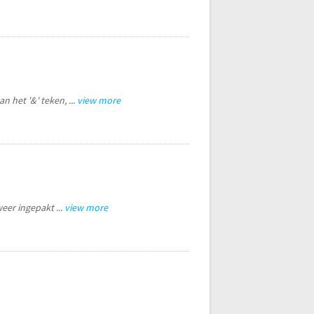
 het '&' teken, ...
view more
eer ingepakt ...
view more