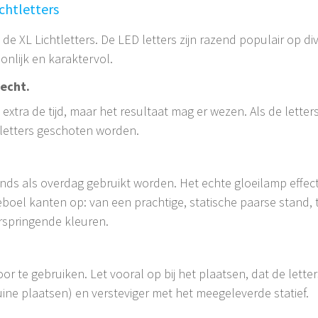
ichtletters
 de XL Lichtletters. De LED letters zijn razend populair op d
soonlijk en karaktervol.
recht.
xtra de tijd, maar het resultaat mag er wezen. Als de letter
 letters geschoten worden.
ds als overdag gebruikt worden. Het echte gloeilamp effect 
boel kanten op: van een prachtige, statische paarse stand, 
rspringende kleuren.
n
door te gebruiken. Let vooral op bij het plaatsen, dat de lett
uine plaatsen) en versteviger met het meegeleverde statief.