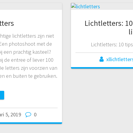
tters
Lichtletters: 1
l
ige lichtletters zijn niet
 Een photoshoot met de
Lichtletters: 10 tip
j een prachtig kasteel?
xllichtletter
ij de entree of liever 100
e letters zijn voorzien van
en en buiten te gebruiken.
ri 5, 2019
0