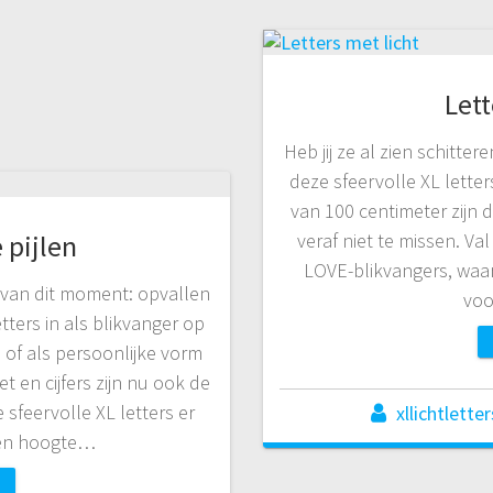
Lett
Heb jij ze al zien schitter
deze sfeervolle XL letter
van 100 centimeter zijn 
 pijlen
veraf niet te missen. Va
LOVE-blikvangers, waar
d van dit moment: opvallen
voo
etters in als blikvanger op
of als persoonlijke vorm
t en cijfers zijn nu ook de
 sfeervolle XL letters er
xllichtletter
 een hoogte…