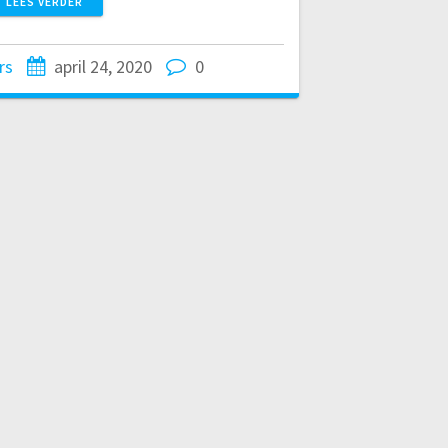
LEES VERDER
rs
april 24, 2020
0