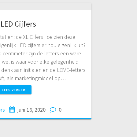
 LED Cijfers
etallen: de XL CijfersHoe zien deze
igenlijk LED cijfers er nou eigenlijk uit?
centimeter zijn de letters een ware
 wel is waar voor elke gelegenheid
: denk aan initialen en de LOVE-letters
loft, als marketingmiddel op…
LEES VERDER
ers
juni 16, 2020
0