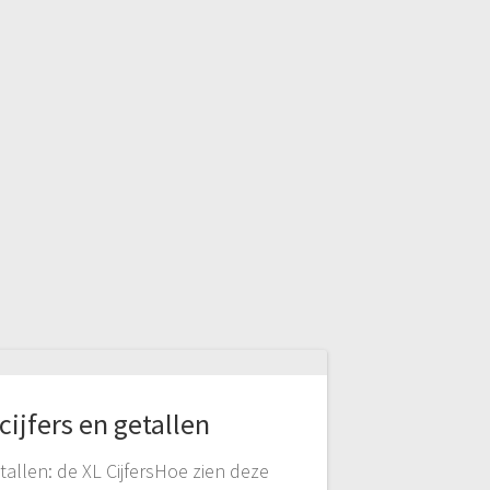
cijfers en getallen
etallen: de XL CijfersHoe zien deze