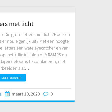
ers met licht
en? Die grote letters met licht?Hoe zien
s er nou eigenlijk uit? Met een hoogte
de letters een ware eyecatcher en van
l op met jullie initialen of MR&MRS en
bij eindeloos is te combineren, met
rbeelden als:…
LEES VERDER
s
maart 10, 2020
0