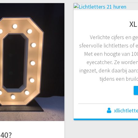
XL
Verlichte cijfers en g
sfeervolle lichtletters of e
Met een hoogte van 100 
eyecatcher. Ze worden
ingezet, denk daarbij aan
tijdens een brui
xllichtlett
 40?