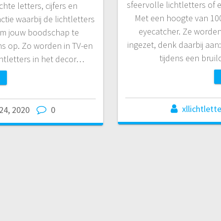
sfeervolle lichtletters of e
hte letters, cijfers en
Met een hoogte van 100 
ctie waarbij de lichtletters
eyecatcher. Ze worden
 om jouw boodschap te
ingezet, denk daarbij aan
s op. Zo worden in TV-en
tijdens een brui
htletters in het decor…
xllichtlett
24, 2020
0