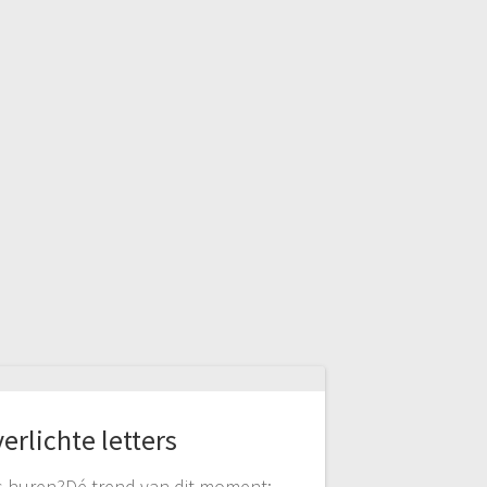
erlichte letters
rs huren?Dé trend van dit moment: