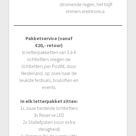
stromende regen, het blijft
immers elektronica.
Pakketservice (vanaf
€20,- retour)
In letterpakketten van 3 á 4
lichtletters vliegen de
lichtletters per PostNL door
Nederland, op zoek naar de
leukste festivals, bruiloften en
events.
In elk letterpakket zitten:
1x Jouw bestelde lichtletters
3x Reserve LED
2x Statiefpalen (voor extra
stevigheid)
1x Dimmer (bij de warm witte