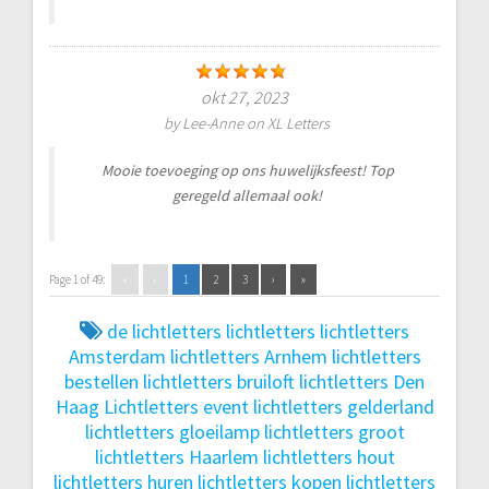
okt 27, 2023
by
Lee-Anne
on
XL Letters
Mooie toevoeging op ons huwelijksfeest! Top
geregeld allemaal ook!
Page 1 of 49:
«
‹
1
2
3
›
»
de lichtletters
lichtletters
lichtletters
Amsterdam
lichtletters Arnhem
lichtletters
bestellen
lichtletters bruiloft
lichtletters Den
Haag
Lichtletters event
lichtletters gelderland
lichtletters gloeilamp
lichtletters groot
lichtletters Haarlem
lichtletters hout
lichtletters huren
lichtletters kopen
lichtletters