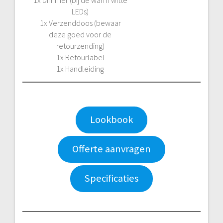
LEDs)
1x Verzenddoos (bewaar
deze goed voor de
retourzending)
1x Retourlabel
1x Handleiding
Lookbook
Offerte aanvragen
Specificaties