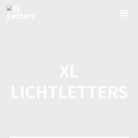
Ga
naar
de
inhoud
XL
LICHTLETTERS