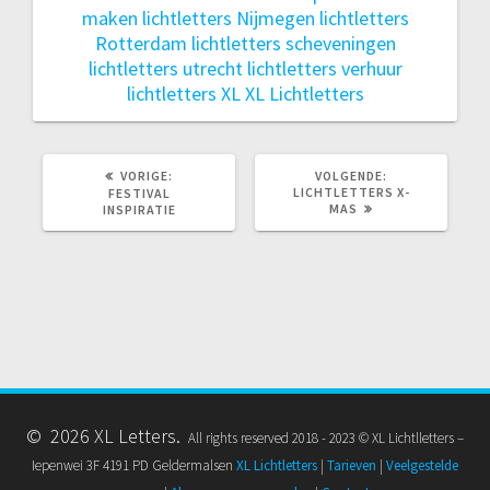
maken
lichtletters Nijmegen
lichtletters
Rotterdam
lichtletters scheveningen
lichtletters utrecht
lichtletters verhuur
lichtletters XL
XL Lichtletters
VORIG
VOLGEND
VORIGE:
VOLGENDE:
BERICHT:
BERICHT:
LICHTLETTERS X-
FESTIVAL
MAS
INSPIRATIE
© 2026 XL Letters.
All rights reserved 2018 - 2023 © XL Lichtlletters –
Iepenwei 3F 4191 PD Geldermalsen
XL Lichtletters
|
Tarieven
|
Veelgestelde