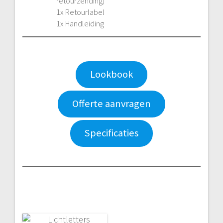
retourzending)
1x Retourlabel
1x Handleiding
Lookbook
Offerte aanvragen
Specificaties