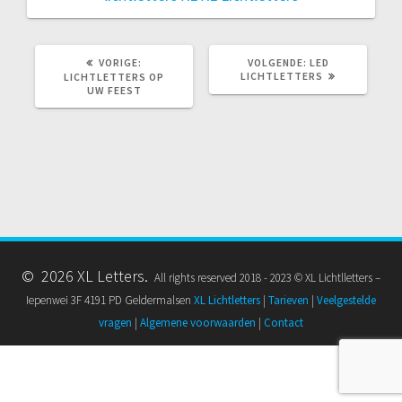
VORIG
VOLGEND
VORIGE:
VOLGENDE:
LED
BERICHT:
BERICHT:
LICHTLETTERS
LICHTLETTERS OP
UW FEEST
© 2026 XL Letters.
All rights reserved 2018 - 2023 © XL Lichtlletters –
Iepenwei 3F 4191 PD Geldermalsen
XL Lichtletters
|
Tarieven
|
Veelgestelde
vragen
|
Algemene voorwaarden
|
Contact