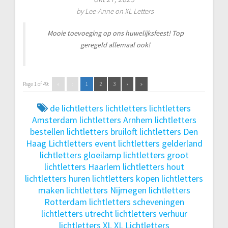
by
Lee-Anne
on
XL Letters
Mooie toevoeging op ons huwelijksfeest! Top
geregeld allemaal ook!
Page 1 of 49:
«
‹
1
2
3
›
»
de lichtletters
lichtletters
lichtletters
Amsterdam
lichtletters Arnhem
lichtletters
bestellen
lichtletters bruiloft
lichtletters Den
Haag
Lichtletters event
lichtletters gelderland
lichtletters gloeilamp
lichtletters groot
lichtletters Haarlem
lichtletters hout
lichtletters huren
lichtletters kopen
lichtletters
maken
lichtletters Nijmegen
lichtletters
Rotterdam
lichtletters scheveningen
lichtletters utrecht
lichtletters verhuur
lichtletters XL
XL Lichtletters