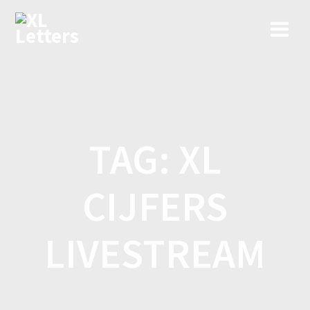
Ga
naar
de
inhoud
TAG:
XL
CIJFERS
LIVESTREAM