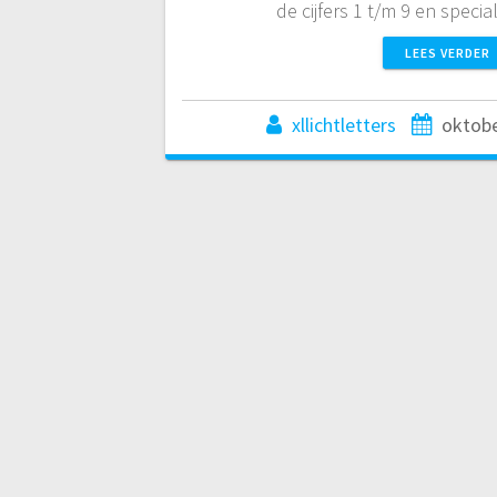
de cijfers 1 t/m 9 en speci
LEES VERDER
xllichtletters
oktobe