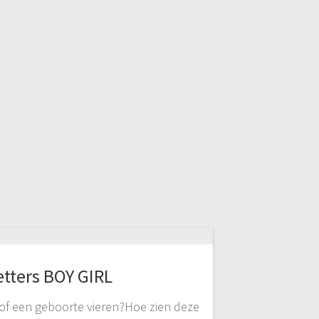
etters BOY GIRL
”of een geboorte vieren?Hoe zien deze