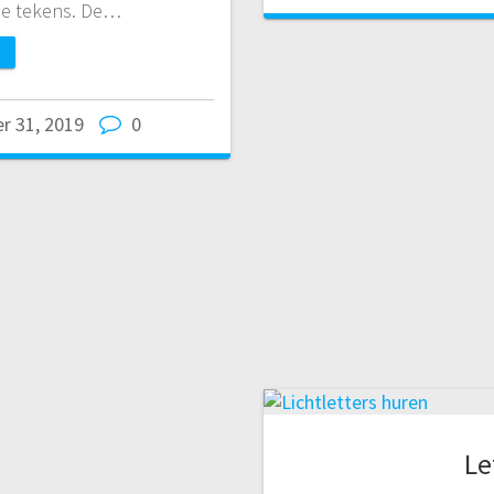
ale tekens. De…
r 31, 2019
0
Le