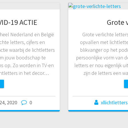
VID-19 ACTIE
Grote v
 heel Nederland en België
Grote verlichte lette
hte letters, cijfers en
opvallen met lichtletter
ctie waarbij de lichtletters
blikvanger op het pod
 om jouw boodschap te
persoonlijke vorm van de
s op. Zo worden in TV-en
letters er nou eigenlijk 
htletters in het decor…
zijn de letters een 
24, 2020
0
xllichtletters