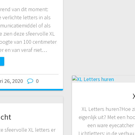
 trend van dit moment:
 verlichte letters in als
municatiemiddel of als
e zien deze sfeervolle XL
 hoogte van 100 centimeter
er en van veraf niet…
ri 26, 2020
0
XL Letters huren?Hoe zi
icht
eigenlijk uit? Met een ho
een ware eyecatcher e
e sfeervolle XL letters er
Lichtletters: in de verhuu