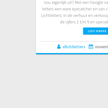
nou eigenlijk uit? Met een hoogte va
letters een ware eyecatcher en van ve
Lichtletters: in de verhuur en verkoop
de cijfers 1 t/m 9 en speci
LEES VERDER
xllichtletters
novemb