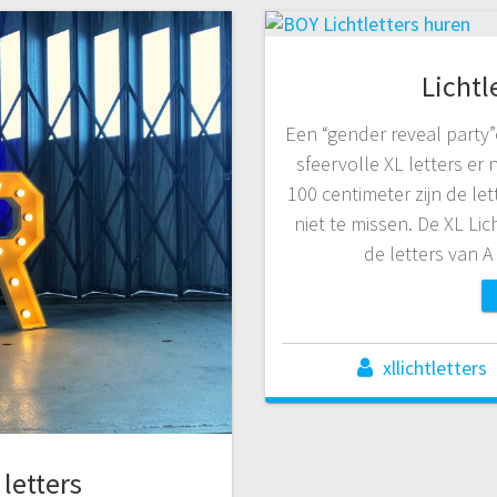
Lichtl
Een “gender reveal party
sfeervolle XL letters er
100 centimeter zijn de le
niet te missen. De XL Lic
de letters van A
xllichtletters
 letters