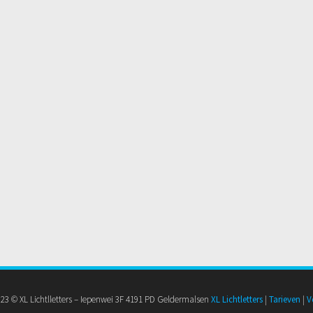
2023 © XL Lichtlletters – Iepenwei 3F 4191 PD Geldermalsen
XL Lichtletters
|
Tarieven
|
V