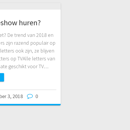
ieshow huren?
iet? De trend van 2018 en
ers zijn razend populair op
etters ook zijn, ze blijven
tters op TVAlle letters van
ermate geschikt voor TV…
er 3, 2018
0