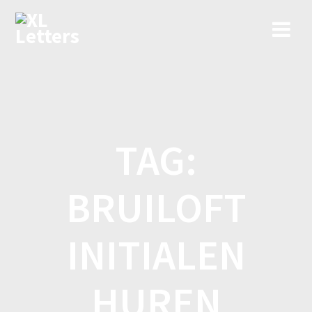
Ga
naar
de
inhoud
TAG:
BRUILOFT
INITIALEN
HUREN