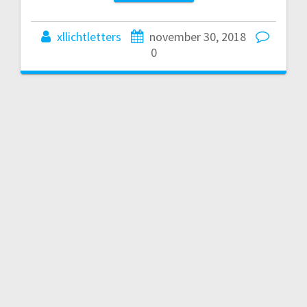
xllichtletters
november 30, 2018
0