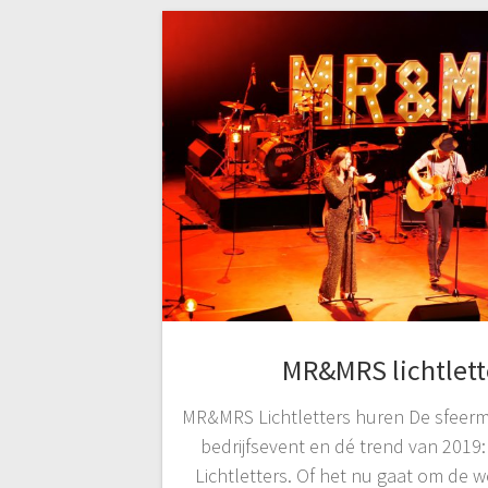
MR&MRS lichtlett
MR&MRS Lichtletters huren De sfeerma
bedrijfsevent en dé trend van 2019
Lichtletters. Of het nu gaat om de 