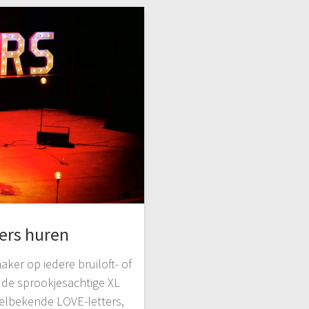
ers huren
ker op iedere bruiloft- of
: de sprookjesachtige XL
welbekende LOVE-letters,