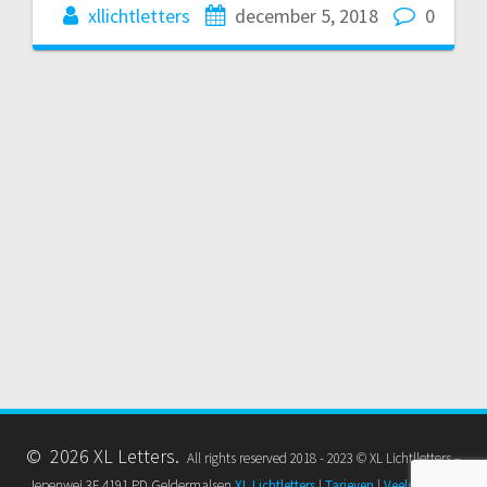
xllichtletters
december 5, 2018
0
© 2026 XL Letters.
All rights reserved 2018 - 2023 © XL Lichtlletters –
Iepenwei 3F 4191 PD Geldermalsen
XL Lichtletters
|
Tarieven
|
Veelgestelde