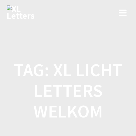
Ga
naar
de
inhoud
TAG:
XL LICHT
LETTERS
WELKOM