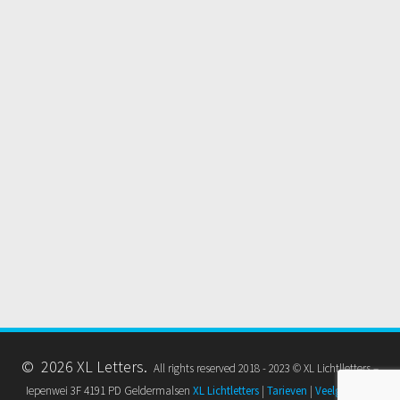
© 2026 XL Letters.
All rights reserved 2018 - 2023 © XL Lichtlletters –
Iepenwei 3F 4191 PD Geldermalsen
XL Lichtletters
|
Tarieven
|
Veelgestelde