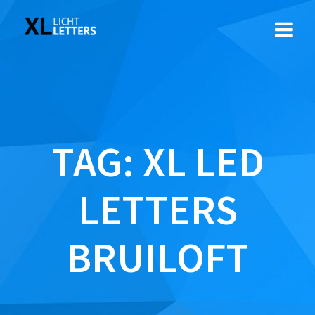
Ga
naar
de
inhoud
TAG:
XL LED
LETTERS
BRUILOFT