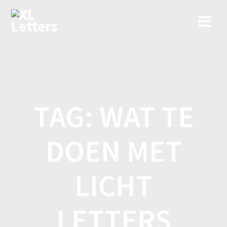
Ga
naar
de
inhoud
TAG:
WAT TE
DOEN MET
LICHT
LETTERS