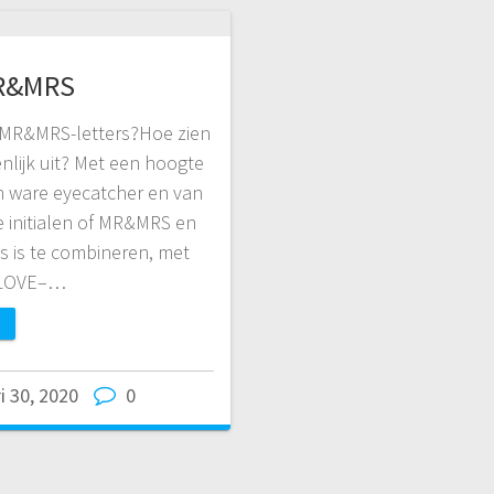
MR&MRS
te MR&MRS-letters?Hoe zien
enlijk uit? Met een hoogte
en ware eyecatcher en van
ie initialen of MR&MRS en
s is te combineren, met
– LOVE–…
i 30, 2020
0