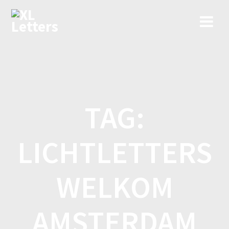
Ga
naar
de
inhoud
TAG:
LICHTLETTERS
WELKOM
AMSTERDAM