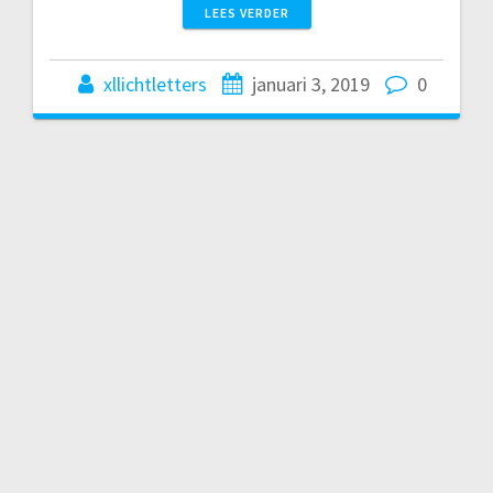
LEES VERDER
xllichtletters
januari 3, 2019
0