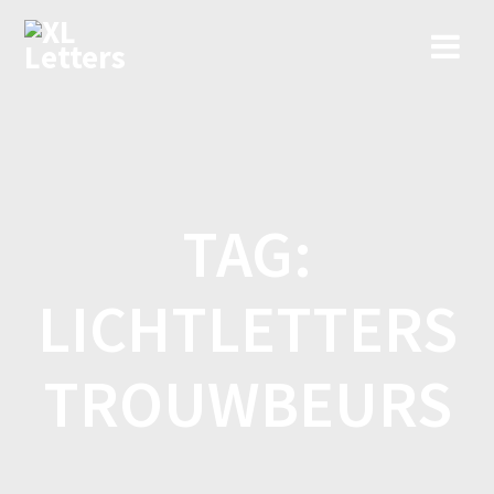
Ga
naar
de
inhoud
TAG:
LICHTLETTERS
TROUWBEURS