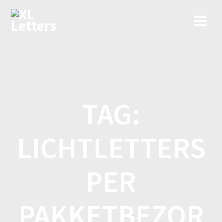
Ga
naar
de
inhoud
TAG:
LICHTLETTERS
PER
PAKKETBEZOR