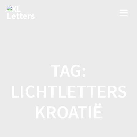
Ga
naar
de
inhoud
TAG:
LICHTLETTERS
KROATIË