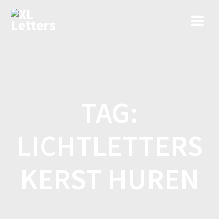
Ga
naar
de
inhoud
TAG:
LICHTLETTERS
KERST HUREN