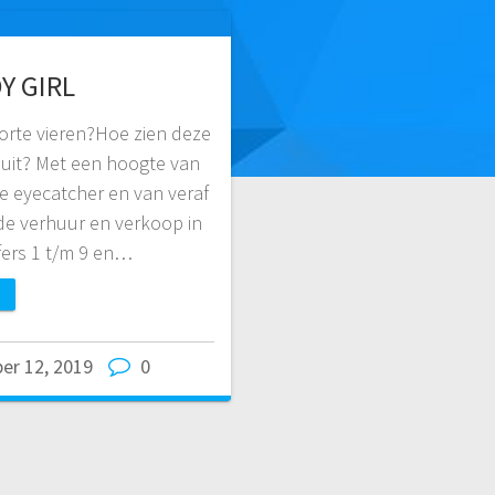
OY GIRL
orte vieren?Hoe zien deze
k uit? Met een hoogte van
re eyecatcher en van veraf
n de verhuur en verkoop in
jfers 1 t/m 9 en…
er 12, 2019
0