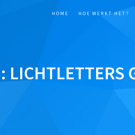
HOME
HOE WERKT HET?
:
LICHTLETTERS 