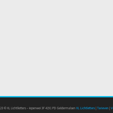
2023 © XL Lichtlletters – Iepenwei 3F 4191 PD Geldermalsen
XL Lichtletters
|
Tarieven
|
V