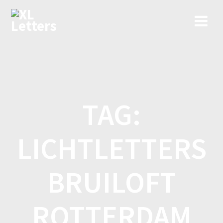
Ga
naar
de
inhoud
TAG:
LICHTLETTERS
BRUILOFT
ROTTERDAM