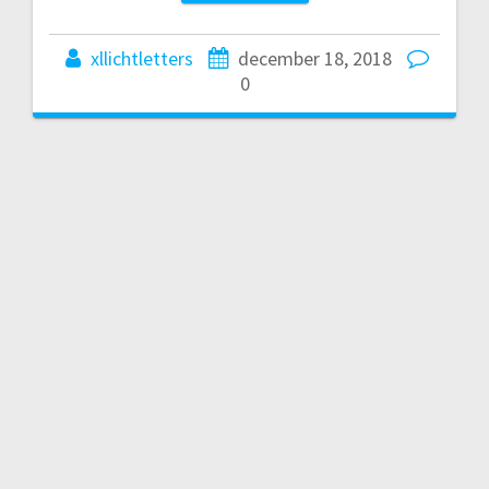
xllichtletters
december 18, 2018
0