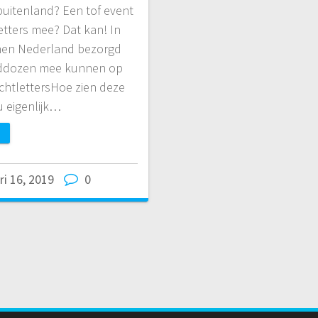
buitenland? Een tof event
letters mee? Dat kan! In
nnen Nederland bezorgd
enddozen mee kunnen op
ichtlettersHoe zien deze
u eigenlijk…
ri 16, 2019
0