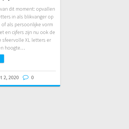
d van dit moment: opvallen
etters in als blikvanger op
of als persoonlijke vorm
t en cijfers zijn nu ook de
 sfeervolle XL letters er
 een hoogte…
t 2, 2020
0