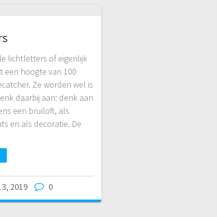
rs
e lichtletters of eigenlijk
 Met een hoogte van 100
ecatcher. Ze worden wel is
denk daarbij aan: denk aan
ens een bruiloft, als
ts en als decoratie. De
 13, 2019
0