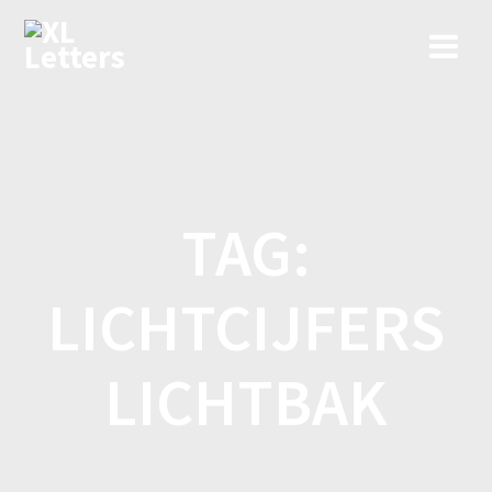
Ga
naar
de
inhoud
TAG:
LICHTCIJFERS
LICHTBAK