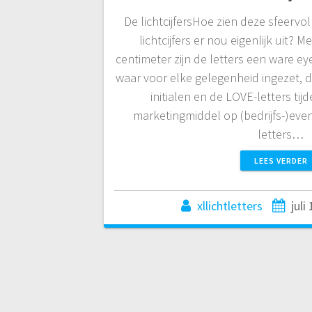
De lichtcijfersHoe zien deze sfeervoll
lichtcijfers er nou eigenlijk uit?
centimeter zijn de letters een ware ey
waar voor elke gelegenheid ingezet, 
initialen en de LOVE-letters tijd
marketingmiddel op (bedrijfs-)even
letters…
LEES VERDER
xllichtletters
juli