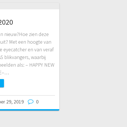
 2020
 en nieuw?Hoe zien deze
k uit? Met een hoogte van
re eyecatcher en van veraf
S blikvangers, waarbij
rbeelden als: – HAPPY NEW
YE–…
er 29, 2019
0