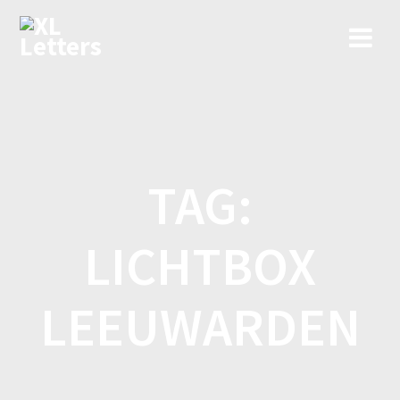
Ga
naar
de
inhoud
TAG:
LICHTBOX
LEEUWARDEN