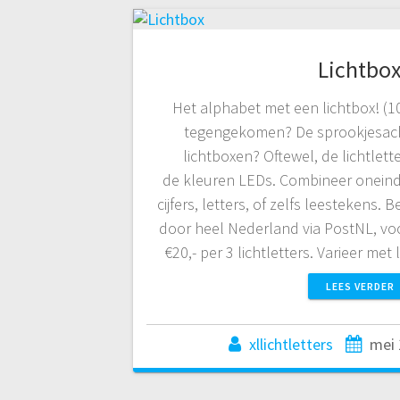
Lichtbo
Het alphabet met een lichtbox! (1
tegengekomen? De sprookjesacht
lichtboxen? Oftewel, de lichtlett
de kleuren LEDs. Combineer oneindi
cijfers, letters, of zelfs leestekens
door heel Nederland via PostNL, vo
€20,- per 3 lichtletters. Varieer me
LEES VERDER
xllichtletters
mei 