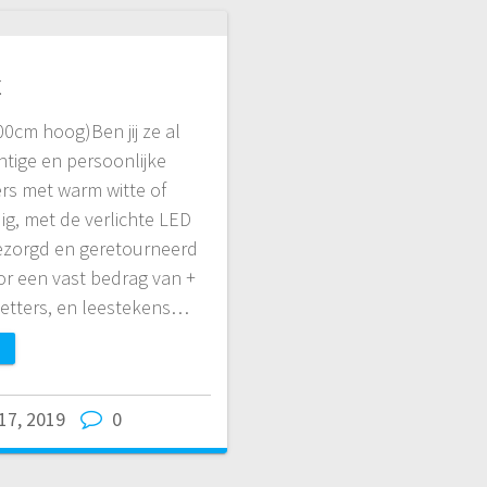
x
00cm hoog)Ben jij ze al
ige en persoonlijke
ers met warm witte of
g, met de verlichte LED
. Bezorgd en geretourneerd
or een vast bedrag van +
t letters, en leestekens…
17, 2019
0