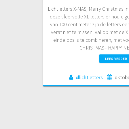
Lichtletters X-MAS, Merry Christmas i
deze sfeervolle XL letters er nou eig
van 100 centimeter zijn de letters e
veraf niet te missen. Val op met de X
eindeloos is te combineren, met v
CHRISTMAS– HAPPY N
LEES VERDER
xllichtletters
oktobe