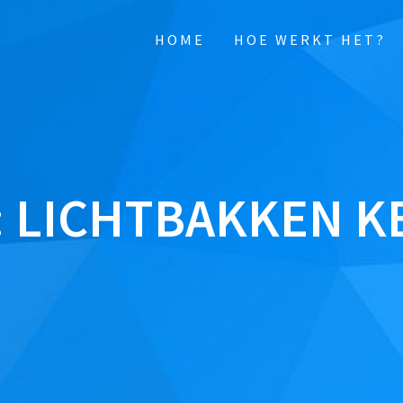
HOME
HOE WERKT HET?
:
LICHTBAKKEN K