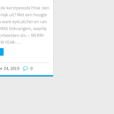
n de kerstperiode?Hoe zien
enlijk uit? Met een hoogte
en ware eyecatcher en van
 MAS blikvangers, waarbij
oorbeelden als: – MERRY
EW YEAR–…
r 24, 2019
0