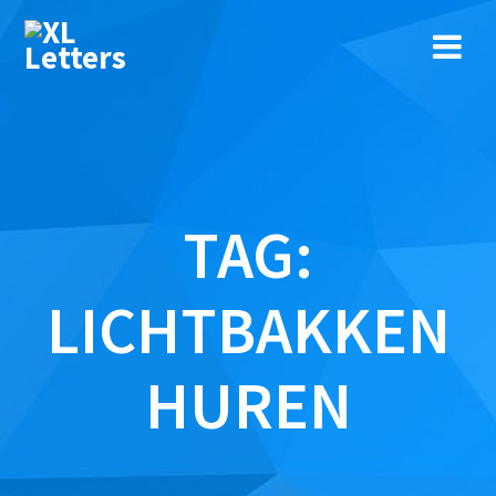
Ga
naar
de
inhoud
TAG:
LICHTBAKKEN
HUREN