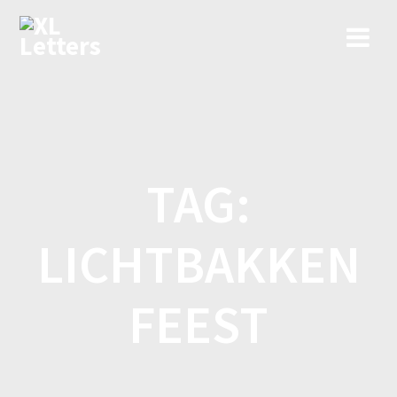
Ga
naar
de
inhoud
TAG:
LICHTBAKKEN
FEEST