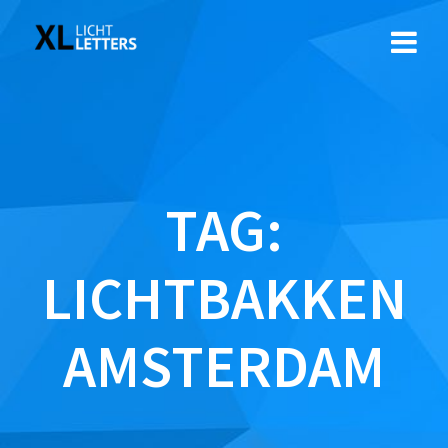
Ga
naar
de
inhoud
TAG:
LICHTBAKKEN
AMSTERDAM