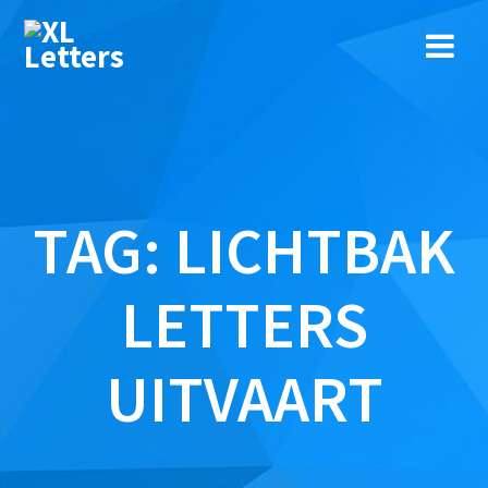
Ga
naar
de
inhoud
TAG:
LICHTBAK
LETTERS
UITVAART