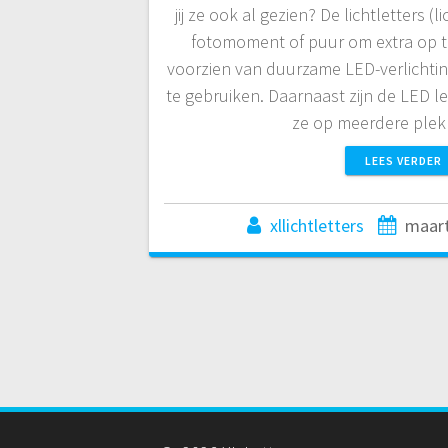
jij ze ook al gezien? De lichtletters (
fotomoment of puur om extra op te 
voorzien van duurzame LED-verlichtin
te gebruiken. Daarnaast zijn de LED le
ze op meerdere ple
LEES VERDER
xllichtletters
maart