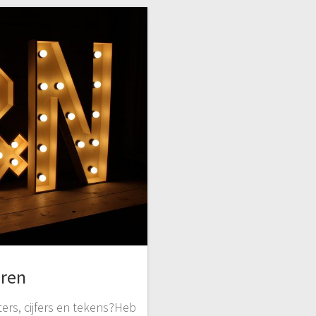
uren
ers, cijfers en tekens?Heb