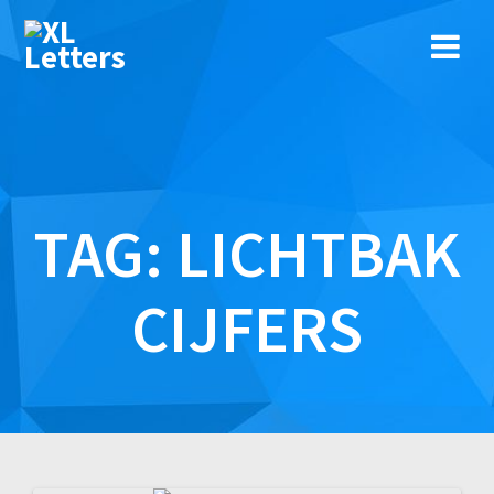
Ga
naar
de
inhoud
TAG:
LICHTBAK
CIJFERS