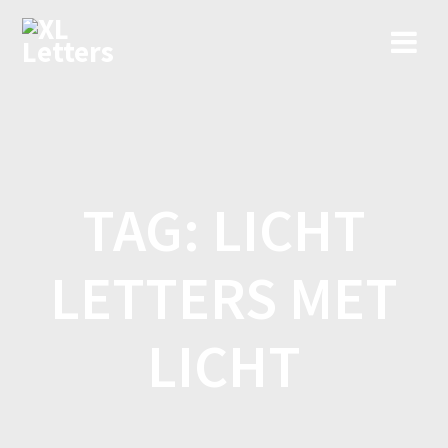
Ga
naar
de
inhoud
TAG:
LICHT
LETTERS MET
LICHT