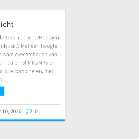
licht
e letters met licht?Hoe zien
enlijk uit? Met een hoogte
en ware eyecatcher en van
ie initialen of MR&MRS en
s is te combineren, met
ls:…
 10, 2020
0