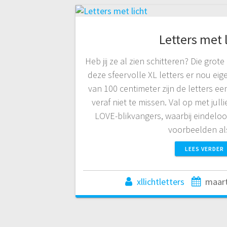
Letters met 
Heb jij ze al zien schitteren? Die grot
deze sfeervolle XL letters er nou eig
van 100 centimeter zijn de letters e
veraf niet te missen. Val op met jull
LOVE-blikvangers, waarbij eindeloo
voorbeelden a
LEES VERDER
xllichtletters
maart