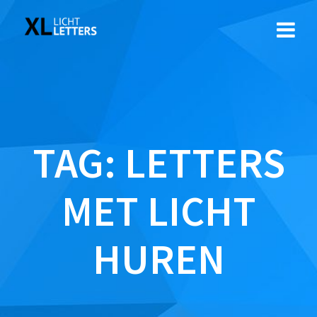
Ga
naar
de
inhoud
TAG:
LETTERS
MET LICHT
HUREN