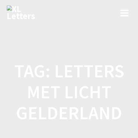
Ga
naar
de
inhoud
TAG:
LETTERS
MET LICHT
GELDERLAND