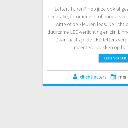
Letters huren? Heb jij ze ook al gez
decoratie, fotomoment of puur als bl
witte of de kleuren leds. De lichtl
duurzame LED-verlichting en zijn binn
Daarnaast zijn de LED letters verp
meerdere plekken op he
LEES VERDER
xllichtletters
mei 