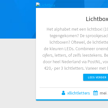
Lichtbo
Het alphabet met een lichtbox! (1
tegengekomen? De sprookjesacht
lichtboxen? Oftewel, de lichtlett
de kleuren LEDs. Combineer oneindi
cijfers, letters, of zelfs leestekens
door heel Nederland via PostNL, vo
€20,- per 3 lichtletters. Varieer me
LEES VERDER
xllichtletters
mei 