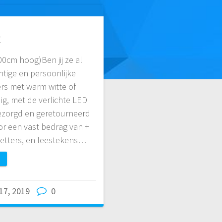
x
00cm hoog)Ben jij ze al
ige en persoonlijke
ers met warm witte of
g, met de verlichte LED
. Bezorgd en geretourneerd
or een vast bedrag van +
t letters, en leestekens…
17, 2019
0