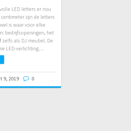
volle LED letters er nou
centimeter zijn de letters
wel is waar voor elke
n: bedrijfsopeningen, het
f zelfs als DJ meubel. De
ame LED-verlichting…
t 9, 2019
0