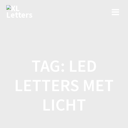
Ga
naar
de
inhoud
TAG:
LED
LETTERS MET
LICHT