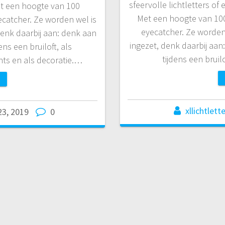
sfeervolle lichtletters of e
Met een hoogte van 100
Met een hoogte van 100 
ecatcher. Ze worden wel is
eyecatcher. Ze worden
denk daarbij aan: denk aan
ingezet, denk daarbij aan
ens een bruiloft, als
tijdens een brui
nts en als decoratie.…
xllichtlett
 23, 2019
0