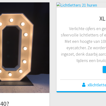
XL
Verlichte cijfers en g
sfeervolle lichtletters of e
Met een hoogte van 100 
eyecatcher. Ze worden
ingezet, denk daarbij aan
tijdens een brui
xllichtlett
 40?