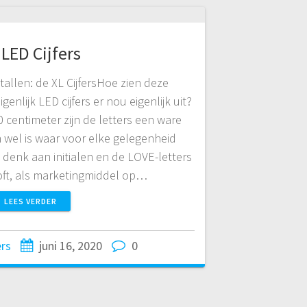
 LED Cijfers
etallen: de XL CijfersHoe zien deze
igenlijk LED cijfers er nou eigenlijk uit?
centimeter zijn de letters een ware
 wel is waar voor elke gelegenheid
: denk aan initialen en de LOVE-letters
loft, als marketingmiddel op…
LEES VERDER
ers
juni 16, 2020
0