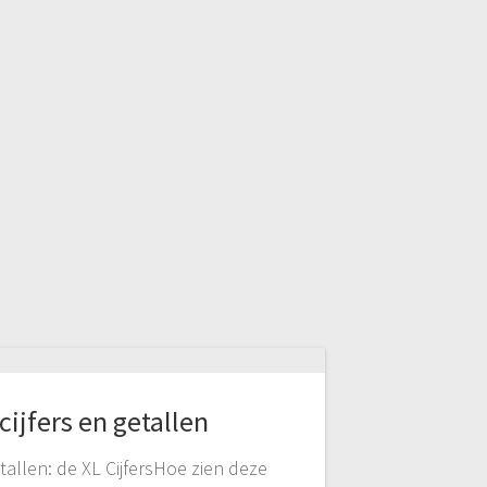
cijfers en getallen
etallen: de XL CijfersHoe zien deze