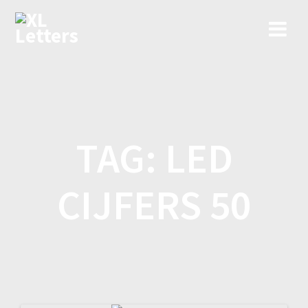
Ga
naar
de
inhoud
TAG:
LED
CIJFERS 50